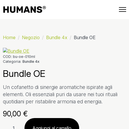
📦 Spedizione gratuita su ogni ordine.
Home
Negozio
Bundle 4x
Bundle OE
COD:
bu-oe-010ml
Categoria:
Bundle 4x
Bundle OE
Un cofanetto di sinergie aromatiche ispirate agli
elementi. Oli essenziali puri da usare nei tuoi rituali
quotidiani per ristabilire armonia ed energia.
90,00
€
Bundle
OE
Aggiungi al carrello