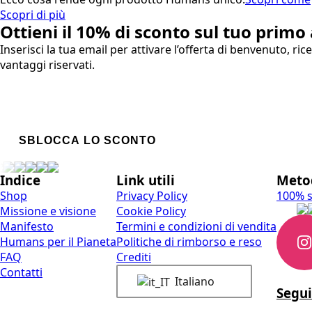
Scopri di più
Ottieni il
10% di sconto
sul tuo primo 
Inserisci la tua email per attivare l’offerta di benvenuto, ric
vantaggi riservati.
Email
SBLOCCA LO SCONTO
Indice
Link utili
Meto
Shop
Privacy Policy
100% si
Missione e visione
Cookie Policy
Manifesto
Termini e condizioni di vendita
Humans per il Pianeta
Politiche di rimborso e reso
FAQ
Crediti
Contatti
Italiano
Segui