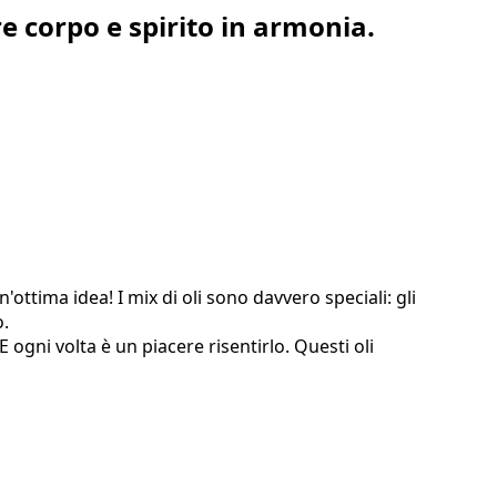
re corpo e spirito in armonia.
S
n'ottima idea! I mix di oli sono davvero speciali: gli
p
o.
a
 ogni volta è un piacere risentirlo. Questi oli
L
H
P