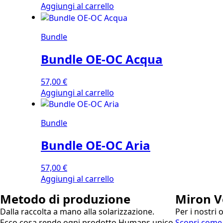
Aggiungi al carrello
Bundle
Bundle OE-OC Acqua
57,00
€
Aggiungi al carrello
Bundle
Bundle OE-OC Aria
57,00
€
Aggiungi al carrello
Metodo di produzione
Miron V
Dalla raccolta a mano alla solarizzazione.
Per i nostri 
Ecco cosa rende ogni prodotto Humans unico.
Scopri come