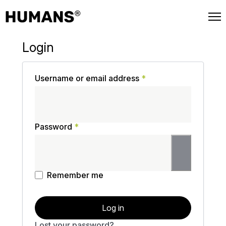
📦 Free shipping on every order.
Login
Required
Username or email address
*
Required
Password
*
Remember me
Log in
Lost your password?