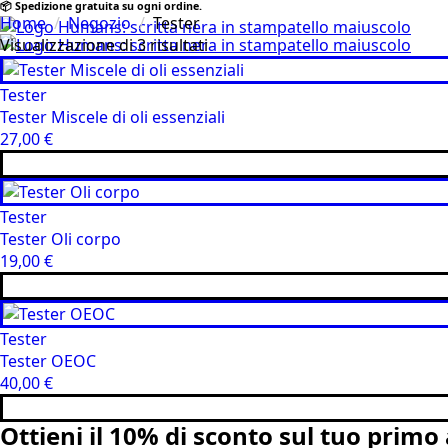
📦 Spedizione gratuita su ogni ordine.
Home
Negozio
Tester
Visualizzazione di 3 risultati
Tester
Tester Miscele di oli essenziali
27,00
€
Tester
Tester Oli corpo
19,00
€
Tester
Tester OEOC
40,00
€
Ottieni il
10% di sconto
sul tuo primo 